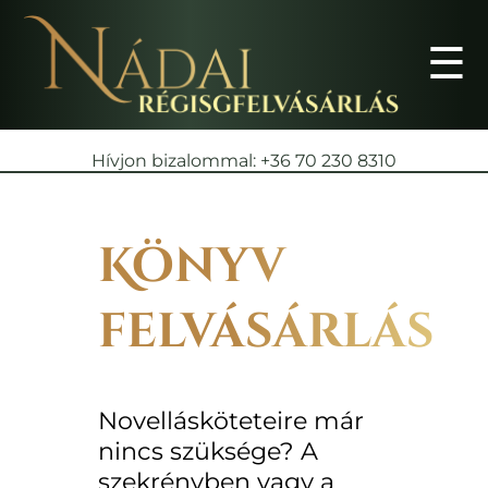
☰
Hívjon bizalommal: +36 70 230 8310
Könyv
felvásárlás
Novellásköteteire már
nincs szüksége? A
szekrényben vagy a