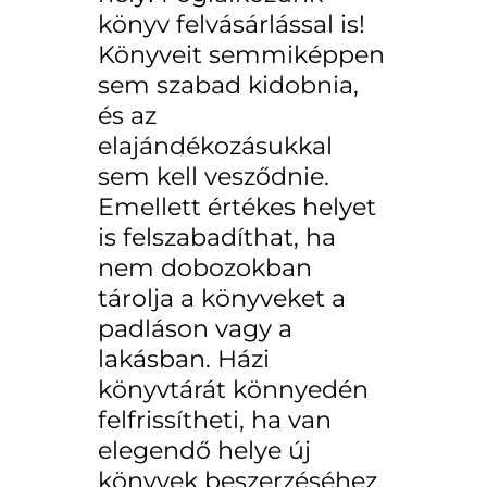
könyv felvásárlással is!
Könyveit semmiképpen
sem szabad kidobnia,
és az
elajándékozásukkal
sem kell vesződnie.
Emellett értékes helyet
is felszabadíthat, ha
nem dobozokban
tárolja a könyveket a
padláson vagy a
lakásban. Házi
könyvtárát könnyedén
felfrissítheti, ha van
elegendő helye új
könyvek beszerzéséhez.