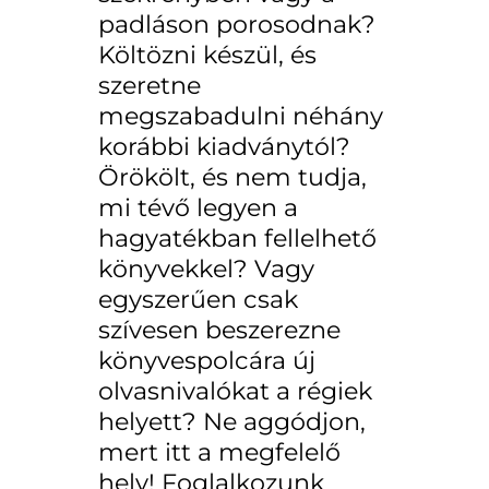
padláson porosodnak?
Költözni készül, és
szeretne
megszabadulni néhány
korábbi kiadványtól?
Örökölt, és nem tudja,
mi tévő legyen a
hagyatékban fellelhető
könyvekkel? Vagy
egyszerűen csak
szívesen beszerezne
könyvespolcára új
olvasnivalókat a régiek
helyett? Ne aggódjon,
mert itt a megfelelő
hely! Foglalkozunk