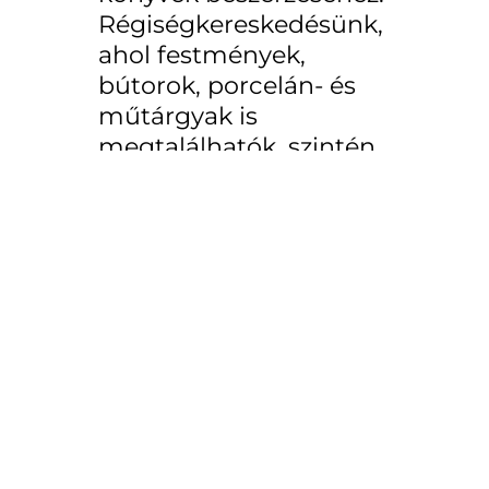
Régiségkereskedésünk,
ahol festmények,
bútorok, porcelán- és
műtárgyak is
megtalálhatók, szintén
dedikált könyvek,
ritkaságnak számító
nyomtatott művek és
teljes könyvhagyatékok
felvásárlásával
foglalkozik.
Bízza ránk antik és használt
olvasmányait, komplett
gyűjteményeit és családi
hagyatékait!